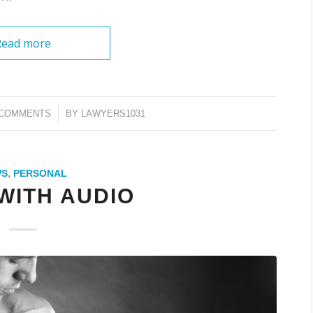
Read more
/
 COMMENTS
BY
LAWYERS1031
WS
,
PERSONAL
WITH AUDIO