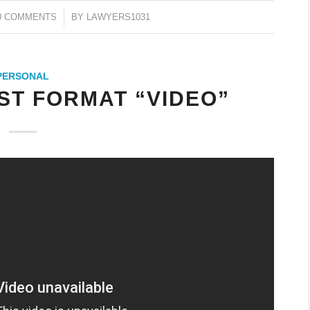
/
0 COMMENTS
BY
LAWYERS1031
PERSONAL
ST FORMAT “VIDEO”